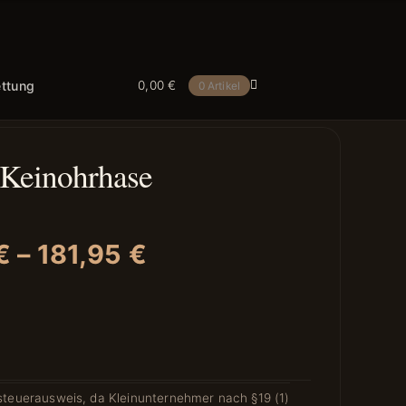
ettung
0,00
€
0 Artikel
 Keinohrhase
€
–
181,95
€
teuerausweis, da Kleinunternehmer nach §19 (1)