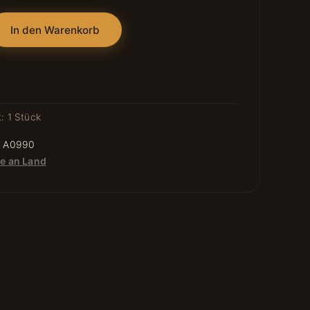
In den Warenkorb
t: 1
Stück
:
A0990
re an Land