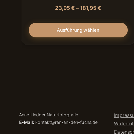
23,95
€
–
181,95
€
Ausführung wählen
Anne Lindner Naturfotografie
Impress
E-Mail:
kontakt@ran-an-den-fuchs.de
Widerru
Datensc