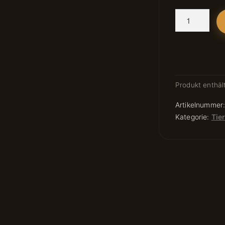
Motiv:
Keinohrhase
Menge
Produkt enthäl
Artikelnummer
Kategorie:
Tie