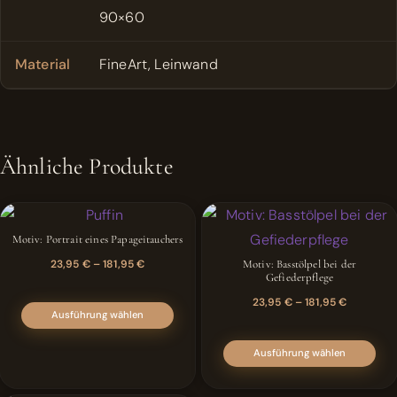
90×60
Material
FineArt, Leinwand
Ähnliche Produkte
Motiv: Portrait eines Papageitauchers
Motiv: Basstölpel bei der
23,95
€
–
181,95
€
Gefiederpflege
Dieses
23,95
€
–
181,95
€
Ausführung wählen
Produkt
weist
Ausführung wählen
mehrere