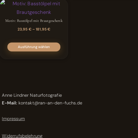
Varianten
auf.
Die
Motiv: Basstölpel mit Brautgeschenk
Optionen
23,95
€
–
181,95
€
können
Dieses
auf
Ausführung wählen
Produkt
der
weist
Produktseite
mehrere
gewählt
Varianten
werden
auf.
Die
Anne Lindner Naturfotografie
Optionen
E-Mail:
kontakt@ran-an-den-fuchs.de
können
Impressum
auf
der
Widerrufsbelehrung
Produktseite