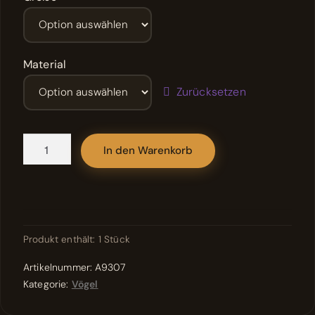
Material
Zurücksetzen
Motiv:
In den Warenkorb
Basstölpel
im
Landeanflug
Menge
Produkt enthält: 1
Stück
Artikelnummer:
A9307
Kategorie:
Vögel