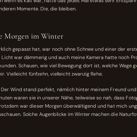
 wenn es kalt war, hatte das jedes Mal etwas sehr Entspan
nderen Momente. Die, die bleiben.
re Morgen im Winter
klich gepasst hat, war noch ohne Schnee und einer der erste
as Licht war dämmerig und auch meine Kamera hatte noch Prob
Erkunden. Schauen, wie viel Bewegung dort ist, welche Wege
r. Vielleicht fünfzehn, vielleicht zwanzig Rehe.
hts. Der Wind stand perfekt, nämlich hinter meinem Freund und
en waren sie in unserer Nähe, teilweise so nah, dass Foto
Trotzdem war dieser Morgen überwältigend und hat mich ungla
zuschauen. Solche Augenblicke im Winter machen die Naturf