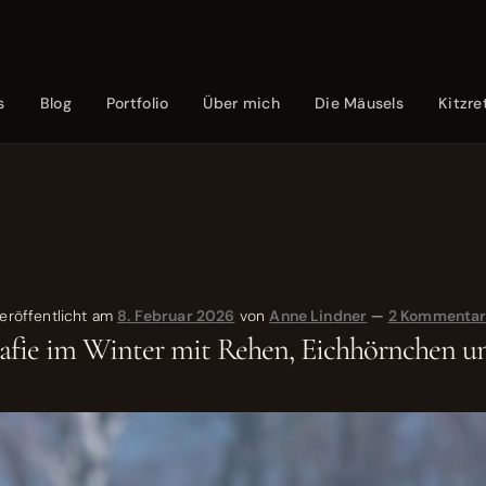
s
Blog
Portfolio
Über mich
Die Mäusels
Kitzre
eröffentlicht am
8. Februar 2026
von
Anne Lindner
—
2 Kommenta
afie im Winter mit Rehen, Eichhörnchen u