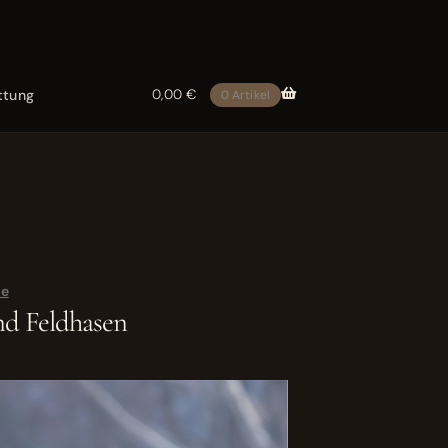
ttung
0,00
€
0 Artikel
re
nd Feldhasen