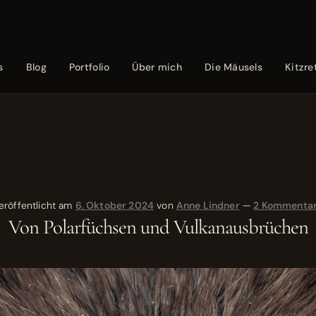
s
Blog
Portfolio
Über mich
Die Mäusels
Kitzre
eröffentlicht am
6. Oktober 2024
von
Anne Lindner
—
2 Kommenta
Von Polarfüchsen und Vulkanausbrüchen