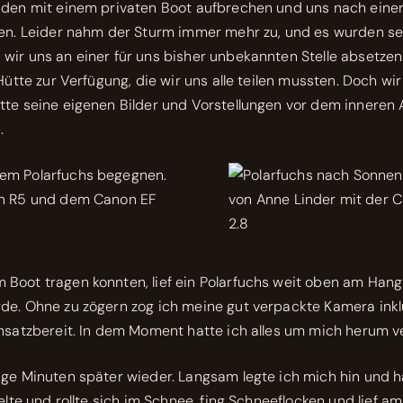
nden mit einem privaten Boot aufbrechen und uns nach einer
sen. Leider nahm der Sturm immer mehr zu, und es wurden s
wir uns an einer für uns bisher unbekannten Stelle absetze
Hütte zur Verfügung, die wir uns alle teilen mussten. Doch wir
tte seine eigenen Bilder und Vorstellungen vor dem inneren A
.
Boot tragen konnten, lief ein Polarfuchs weit oben am Hang 
rde. Ohne zu zögern zog ich meine gut verpackte Kamera ink
insatzbereit. In dem Moment hatte ich alles um mich herum v
ge Minuten später wieder. Langsam legte ich mich hin und ha
elte und rollte sich im Schnee, fing Schneeflocken und lief a